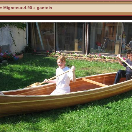
»
Migrateur-4.90
»
gantois