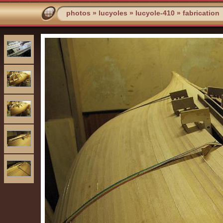
photos
»
lucyoles
»
lucyole-410
»
fabrication