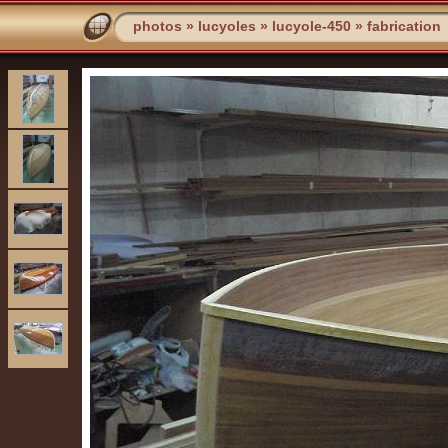
photos
»
lucyoles
»
lucyole-450
»
fabrication