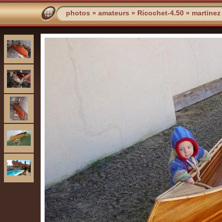
photos
»
amateurs
»
Ricochet-4.50
»
martinez