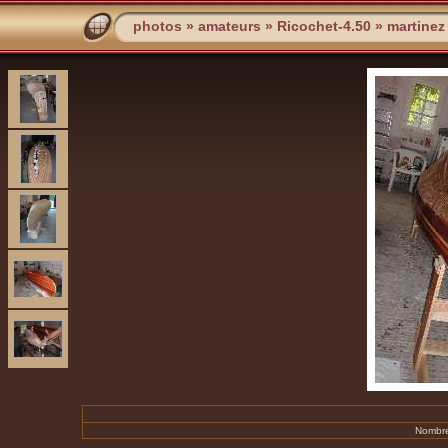
photos
»
amateurs
»
Ricochet-4.50
»
martinez
Nombre