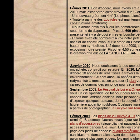
Février 2011
: Bon d'accord, nous avons été a
2010, mais c'est parce qu'on travaille dur ! 
- Un nouveau gréement 4m² (les photos bientô
- Toute la gamme des
Lucyoles
est maintenant
constructions amateurs;
- Nous avons enfin mis à jour les nombreuse
sous forme de diaporamas. Près de
600 phot
présenté, et il y a de quoi en rester bouche bé
- Et vous avez été nombreux à voir notre petit
dossier de construction, sur le stand du Cha
hautement symbolique: le 2 décembre 2000, soi
exposions notre premier Ricochet 4.50 sur le s
la création officielle de LA CANOTERIE SARL 
Janvier 2010
: Nous souhaitons à tous une bell
ont acheté, construit ou restauré.
En 2010, 
d'abord 10 années de liens tissés à travers l
environnement. Ce sont aussi 10 années d'effor
redynamisé la construction amateur (1
plan
ve
carnet de commandes annonce pour cette ann
Septembre 2009
:
Le Festival de Loire à Orlé
sous un ciel splendide, ce fut pour nous l'occ
canoës bois, avirons anciens, belle plaisance et
d'exposer quelques bateaux, dont la Lucyole 4.
la première apparition publique. Quelques jour
a permis de photographier
La Lucyole sur l'ea
Février 2009
: Les
plans de la Lucyole 4.10
son
terminé). Beaucoup d'autres mises à jour sur le
plans d'accessoires
(siège pliant et pagaies),
accessoires canoës Old Town. Enfin les const
page des plans de canoë le
budget matériaux 
candidats me demandaient avant de se lancer 
qu'un canoë plastique, et deux fois moins cher