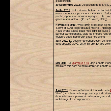
d'élaboration.
30 Septembre 2012
: Dissolution de la SARL 
Juillet 2012
: Notre dernier bateau, le Farfadet 
années après les premières esquisses. Porteur
pêche, il peut être manié à la pagaie, à la ram
grace à son tableau. (410 x 104 cm, 32 kg)
Novembre 2011
: Avec l'arrêt progressif de no
4.60m et 5.20), contreplaqué marine... N'hésitez
Nous avons passé deux mois difficlies suite à
surtout par telephone. Mais les choses rentren
toujours aussi nombreux chez nos clients.
Juin 2011
: Le dossier de construction de notr
contreplaqué ployé, est enfin prêt ! A vos scie
Mai 2011
: Le
Migrateur 4.50
, déjà construit p
première fois sorti de notre atelier en constructi
Avril 2011
: Essais à l'aviron et à la voile de la
"duo" (deux bancs de nage sur le puit de déri
de nombreuses photos de fabrication, avec des 
matelotage, les équipements...