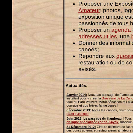
Proposer une Exposi
Amateur
: photos, log
exposition unique est 
passionnés de tous h
Proposer un
agenda
adresses utiles
, une
Donner des informatio
canoës;
Répondre aux
questi
restauration ou de c
avisés.
Actualités:
Janvier 2014:
Nouveau passage de Flambeau: L
installent pour y créer la
Brasserie de La Cano
face au Parc Vauvert. Merci Sébastien et Laïla
courage et vos bières fantastiques !
décembre 2013:
Après les canoës, deux nouve
pliant classique
Juin 2013:
Le passage du flambeau !
Tous 
en ligne spécialisée canoë-Kayak
, rubrique
31 Décembre 2012:
Cloture définitive de l'ac
des constructeurs et restaurateurs amateurs 