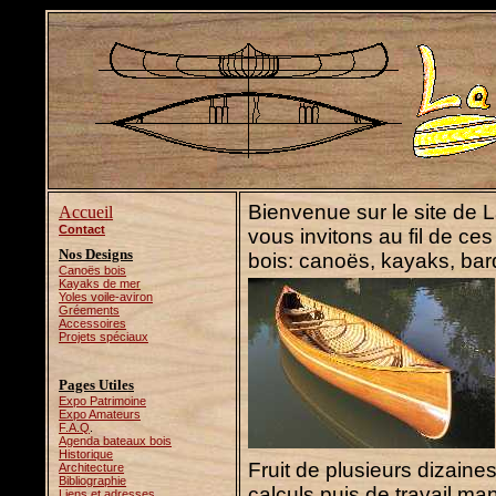
Bienvenue sur le site de 
Accueil
Contact
vous invitons au fil de c
Nos Designs
bois: canoës, kayaks, barqu
Canoës bois
Kayaks de mer
Yoles voile-aviron
Gréements
Accessoires
Projets spéciaux
Pages Utiles
Expo Patrimoine
Expo Amateurs
F.A.Q
.
Agenda bateaux bois
Historique
Fruit de plusieurs dizaine
Architecture
Bibliographie
calculs puis de travail m
Liens et adresses